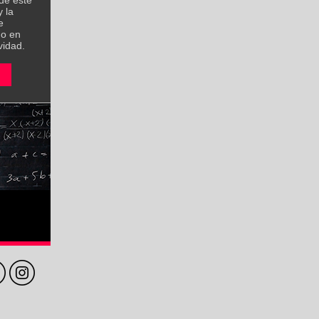
 de este
y la
e
no en
vidad.