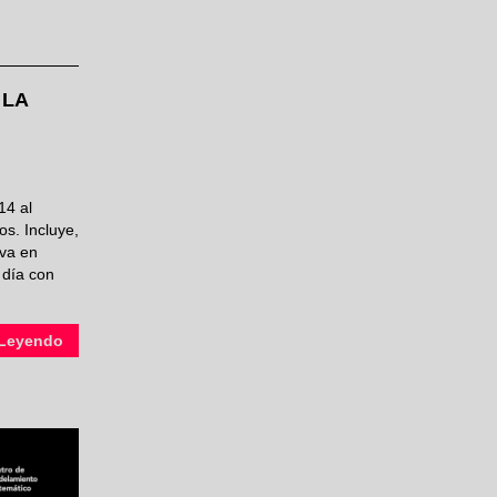
 LA
14 al
os. Incluye,
va en
 día con
L​eyendo