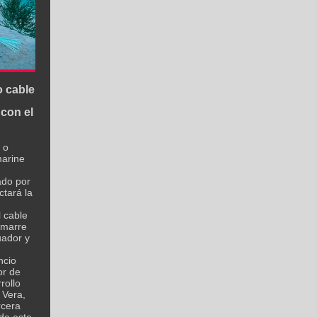
o cable
 con el
 o
marine
ado por
tará la
l cable
amarre
uador y
ncio
or de
rollo
 Vera,
rcera