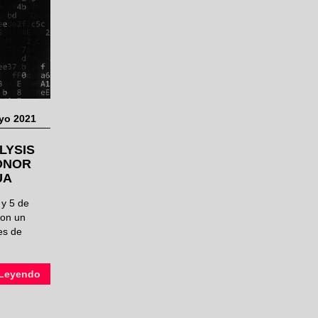
yo 2021
LYSIS
ONOR
UA
 y 5 de
con un
es de
L​eyendo