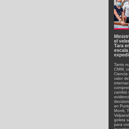
Minist
el vele
Tara en
escala 
expedi
Tanto nu
CMM, co
Ciencia
valor de
internac
compren
cambio c
evidenc
decision
en Punt
Montt, 
Valparaí
goleta s
para con