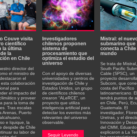
ro Couve visita
Investigadores
Mistral: el nuev
ro científico
chilenos proponen
submarino que
 la última
sistema de
conecta a Chile
de la
procesamiento que
mundo
ción en Chile
optimiza el estudio del
universo
Se trata de Mistral,
estro director del
South Pacific Sub
mo el ministro de
Con el apoyo de diversas
Cable (SPSC), un
 destacaron el
universidades y centros de
proyecto desarroll
 esta colaboración
investigación de Chile y
Subcom, que conec
ional para
Estados Unidos, un grupo
costa del Pacífico
der el impacto del
de científicos chilenos
latinoamericano. E
limático y proveer
crearon “ALeRCE”, un
tendrá puntos de 
ia para la toma de
proyecto que utiliza
en Chile, Perú, Ec
es. Tras escalas
inteligencia artificial para
Guatemala. El
a Arenas, Puerto
detectar los eventos más
investigador, Flore
Talcahuano,
relevantes del universo
Uretras, y el direct
so e Iquique, la
observable.
Innovación y Desar
e despide de Chile
del CMM, Eduardo
tinuar su labor de
explicaron a La Te
Seguir Leyendo