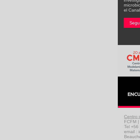
investig
microbi
el Cana
Segu
Centro 
FCFM | 
Tel +56
email :
Beauchef