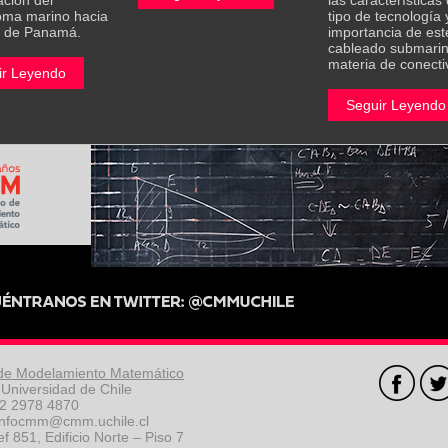
ación del
las características
oma marino hacia
tipo de tecnología 
l de Panamá.
importancia de est
cableado submari
materia de conecti
ir Leyendo
Seguir Leyendo
de Modelamiento Matemático
Universidad de Chile
 2 2978 4870
 infocmm@cmm.uchile.cl
 851, Edificio Norte – Piso 7